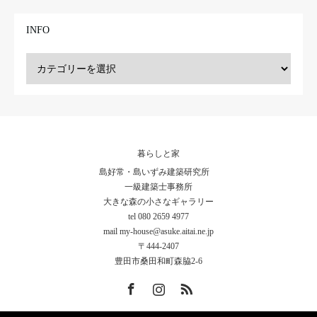
INFO
暮らしと家
島好常・島いずみ建築研究所
一級建築士事務所
大きな森の小さなギャラリー
tel 080 2659 4977
mail my-house@asuke.aitai.ne.jp
〒444-2407
豊田市桑田和町森脇2-6
Facebook
Instagram
RSS