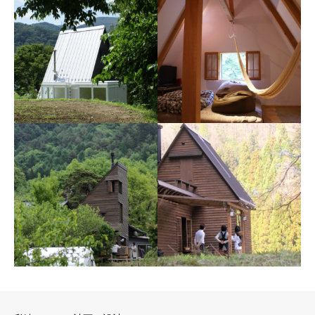
三角屋根の家
サンルーム・サンデッキ
山小屋のように簡素、ロフト
三角屋根の家の増築。冬の
からは遠くを遠望する、おお
日、あたたかいデッキと、静
らかな家。長野県伊那市長