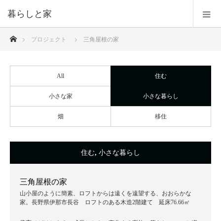
暮らしと家
ホーム
プロジェクト
三角屋根の家
All
住む
小さな家
小さな暮らし
畑
移住
住む
,
小さな暮らし
三角屋根の家
山小屋のように簡素、ロフトからは遠くを遠望する、おおらかな
家。長野県伊那市長谷 ロフトのある木造2階建て 延床76.66㎡