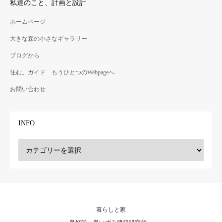
私達のこと、計画と設計
かなあたたかい部屋を加え
谷 ロフトのある木造2階建
る。長野県伊那市長谷 増築部
て 延床76.66㎡
ホームページ
は鉄骨造平屋建て 延床16.74
大きな森の小さなギャラリー
㎡
ブログから
ファーマーの小さな家
山里の小さな、小さな家
住む。ガイド もうひとつのWebpageへ
てんとう虫ファームで無農薬
都心から祖父の地へ移住、山
の野菜づくり、広い畑を一望
と栗畑を含む広い土地にちい
お問い合わせ
する塔の家。長野市伊那市
さい、小さい家を実現した。
ロフトのある木造2階建て 延
岐阜県明智町 木造二階建
床29.67㎡
て 延床46.30㎡
INFO
暮らしと家