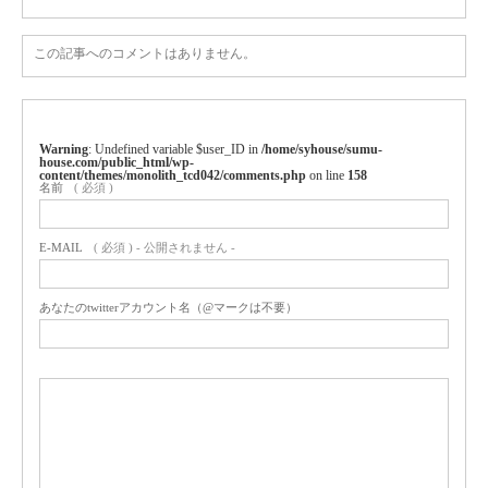
この記事へのコメントはありません。
Warning
: Undefined variable $user_ID in
/home/syhouse/sumu-
house.com/public_html/wp-
content/themes/monolith_tcd042/comments.php
on line
158
名前
( 必須 )
E-MAIL
( 必須 ) - 公開されません -
あなたのtwitterアカウント名（@マークは不要）