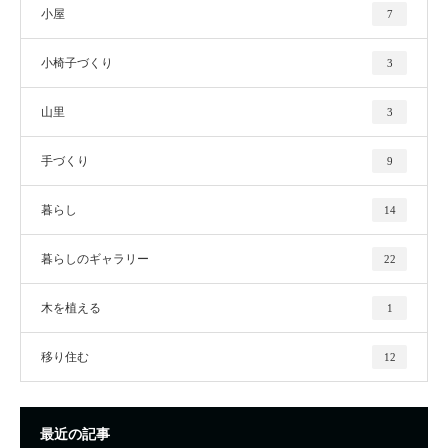
小屋
7
小椅子づくり
3
山里
3
手づくり
9
暮らし
14
暮らしのギャラリー
22
木を植える
1
移り住む
12
最近の記事