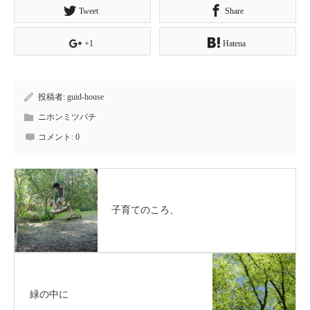
Tweet
Share
+1
Hatena
投稿者:
guid-house
ニホンミツバチ
コメント:
0
子育てのころ、
緑の中に